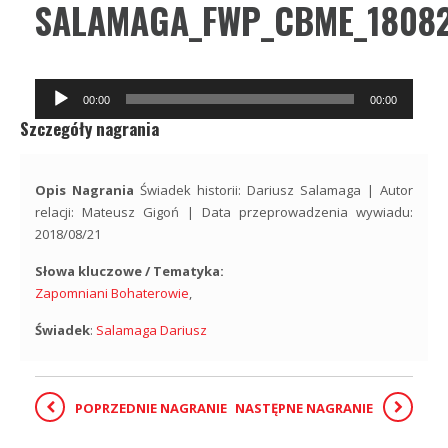
SALAMAGA_FWP_CBME_18082
Odtwarzacz
00:00
00:00
plików
Szczegóły nagrania
dźwiękowych
Opis Nagrania
Świadek historii: Dariusz Salamaga | Autor
relacji: Mateusz Gigoń | Data przeprowadzenia wywiadu:
2018/08/21
Słowa kluczowe / Tematyka:
Zapomniani Bohaterowie
,
Świadek
:
Salamaga Dariusz
POPRZEDNIE NAGRANIE
NASTĘPNE NAGRANIE