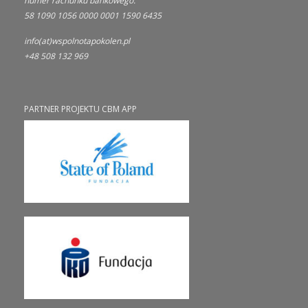
numer rachunku bankowego:
58 1090 1056 0000 0001 1590 6435
info(at)wspolnotapokolen.pl
+48 508 132 969
PARTNER PROJEKTU CBM APP