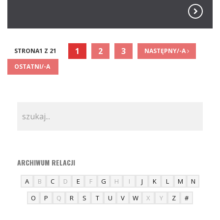
1
2
3
STRONA1 Z 21
NASTĘPNY/-A
OSTATNI/-A
ARCHIWUM RELACJI
A
B
C
D
E
F
G
H
I
J
K
L
M
N
O
P
Q
R
S
T
U
V
W
X
Y
Z
#