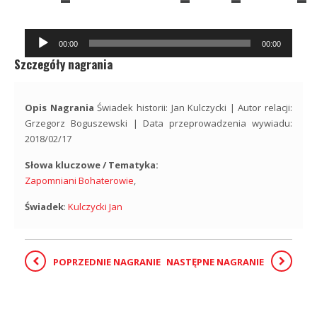
Odtwarzacz
00:00
00:00
plików
Szczegóły nagrania
dźwiękowych
Opis Nagrania
Świadek historii: Jan Kulczycki | Autor relacji:
Grzegorz Boguszewski | Data przeprowadzenia wywiadu:
2018/02/17
Słowa kluczowe / Tematyka:
Zapomniani Bohaterowie
,
Świadek
:
Kulczycki Jan
POPRZEDNIE NAGRANIE
NASTĘPNE NAGRANIE