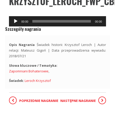
KRZYSZTOF_LEROCH_FWP_CB
Odtwarzacz
00:00
00:00
plików
Szczegóły nagrania
dźwiękowych
Opis Nagrania
Świadek historii: Krzysztof Leroch | Autor
relacji: Mateusz Gigoń | Data przeprowadzenia wywiadu:
2018/07/21
Słowa kluczowe / Tematyka:
Zapomniani Bohaterowie
,
Świadek
:
Leroch Krzysztof
POPRZEDNIE NAGRANIE
NASTĘPNE NAGRANIE