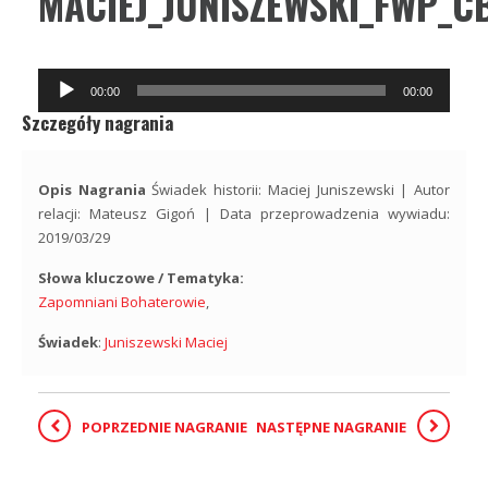
MACIEJ_JUNISZEWSKI_FWP_C
Odtwarzacz
00:00
00:00
plików
Szczegóły nagrania
dźwiękowych
Opis Nagrania
Świadek historii: Maciej Juniszewski | Autor
relacji: Mateusz Gigoń | Data przeprowadzenia wywiadu:
2019/03/29
Słowa kluczowe / Tematyka:
Zapomniani Bohaterowie
,
Świadek
:
Juniszewski Maciej
POPRZEDNIE NAGRANIE
NASTĘPNE NAGRANIE