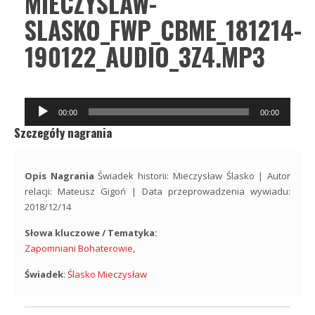
MIECZYSLAW-
SLASKO_FWP_CBME_181214-
190122_AUDIO_3Z4.MP3
Odtwarzacz
00:00
00:00
plików
Szczegóły nagrania
dźwiękowych
Opis Nagrania
Świadek historii: Mieczysław Ślasko | Autor
relacji: Mateusz Gigoń | Data przeprowadzenia wywiadu:
2018/12/14
Słowa kluczowe / Tematyka:
Zapomniani Bohaterowie
,
Świadek
:
Ślasko Mieczysław