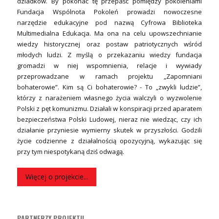
dziadków. By pokonać tę przepaść pomiędzy pokoleniami
Fundacja Wspólnota Pokoleń prowadzi nowoczesne
narzędzie edukacyjne pod nazwą Cyfrowa Biblioteka
Multimedialna Edukacja. Ma ona na celu upowszechnianie
wiedzy historycznej oraz postaw patriotycznych wśród
młodych ludzi. Z myślą o przekazaniu wiedzy fundacja
gromadzi w niej wspomnienia, relacje i wywiady
przeprowadzane w ramach projektu „Zapomniani
bohaterowie”. Kim są Ci bohaterowie? - To „zwykli ludzie”,
którzy z narażeniem własnego życia walczyli o wyzwolenie
Polski z pęt komunizmu. Działali w konspiracji przed aparatem
bezpieczeństwa Polski Ludowej, nieraz nie wiedząc, czy ich
działanie przyniesie wymierny skutek w przyszłości. Godzili
życie codzienne z działalnością opozycyjną, wykazując się
przy tym niespotykaną dziś odwagą.
Więcej o projekcie...
PARTNERZY PROJEKTU