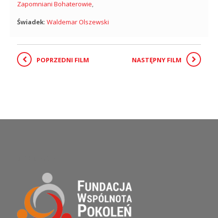
Zapomniani Bohaterowie
,
Świadek
:
Waldemar Olszewski
POPRZEDNI FILM
NASTĘPNY FILM
O PROJEKCIE