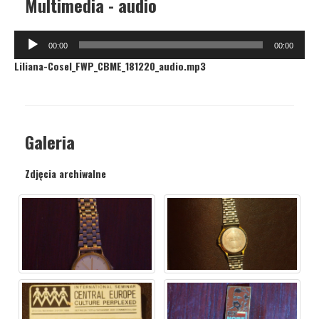
Multimedia - audio
Odtwarzacz
00:00
00:00
plików
Liliana-Cosel_FWP_CBME_181220_audio.mp3
dźwiękowych
Galeria
Zdjęcia archiwalne