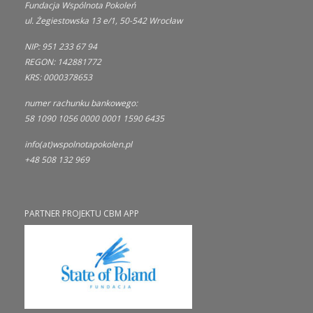
Fundacja Wspólnota Pokoleń
ul. Żegiestowska 13 e/1, 50-542 Wrocław
NIP: 951 233 67 94
REGON: 142881772
KRS: 0000378653
numer rachunku bankowego:
58 1090 1056 0000 0001 1590 6435
info(at)wspolnotapokolen.pl
+48 508 132 969
PARTNER PROJEKTU CBM APP