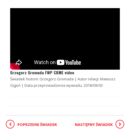
Grzegorz Gromada FWP CBME video
Świadek historii: Grzegorz Gromada | Autor relacji: Mateusz
Gigoń | Data przeprowadzenia wywiadu: 2018/09/03
POPRZEDNI ŚWIADEK
NASTĘPNY ŚWIADEK