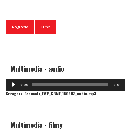
Nagrania
Filmy
Multimedia - audio
Odtwarzacz
00:00
00:00
plików
Grzegorz-Gromada_FWP_CBME_180903_audio.mp3
dźwiękowych
Multimedia - filmy