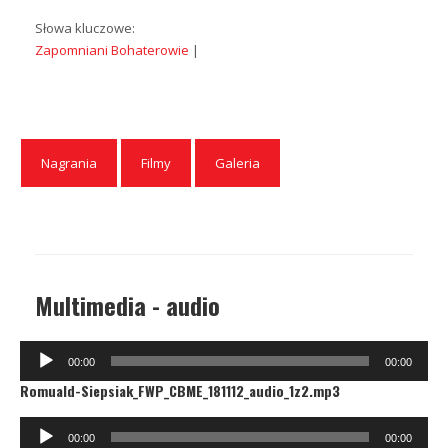
Słowa kluczowe:
Zapomniani Bohaterowie
|
Nagrania
Filmy
Galeria
Multimedia - audio
Odtwarzacz
00:00
00:00
plików
Romuald-Siepsiak_FWP_CBME_181112_audio_1z2.mp3
dźwiękowych
Odtwarzacz
00:00
00:00