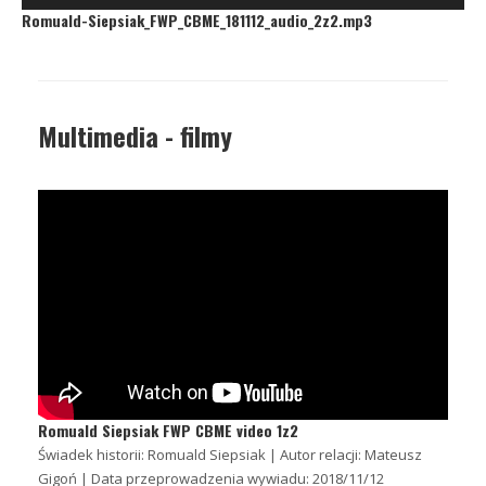
plików
Romuald-Siepsiak_FWP_CBME_181112_audio_2z2.mp3
dźwiękowych
Multimedia - filmy
Romuald Siepsiak FWP CBME video 1z2
Świadek historii: Romuald Siepsiak | Autor relacji: Mateusz
Gigoń | Data przeprowadzenia wywiadu: 2018/11/12