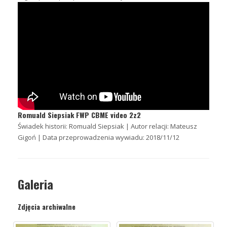
Romuald Siepsiak FWP CBME video 2z2
Świadek historii: Romuald Siepsiak | Autor relacji: Mateusz
Gigoń | Data przeprowadzenia wywiadu: 2018/11/12
Galeria
Zdjęcia archiwalne