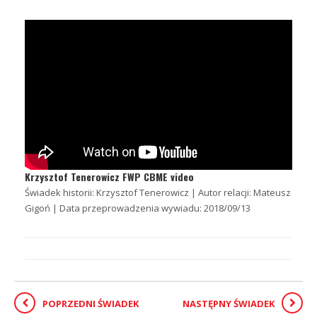
Krzysztof Tenerowicz FWP CBME video
Świadek historii: Krzysztof Tenerowicz | Autor relacji: Mateusz
Gigoń | Data przeprowadzenia wywiadu: 2018/09/13
POPRZEDNI ŚWIADEK
NASTĘPNY ŚWIADEK