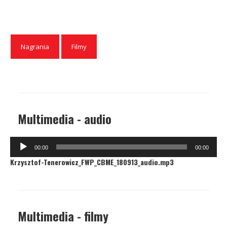
Nagrania
Filmy
Multimedia - audio
Odtwarzacz
00:00
00:00
plików
Krzysztof-Tenerowicz_FWP_CBME_180913_audio.mp3
dźwiękowych
Multimedia - filmy