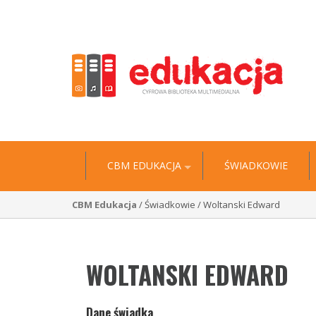
"Historia jest wyciągiem z niezliczonych biografii” 
CBM EDUKACJA
ŚWIADKOWIE
CBM Edukacja
/ Świadkowie / Woltanski Edward
WOLTANSKI EDWARD
Dane świadka