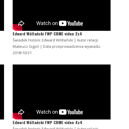
Edward Wóltański FWP CBME video 2z4
Świadek historii: Edward Wóltański | Autor relacji:
Mateusz Gigoń | Data przeprowadzenia wywiadu:
2018/10/21
Edward Wóltański FWP CBME video 4z4
Świadek historii: Edward Wóltański | Autor relacji: