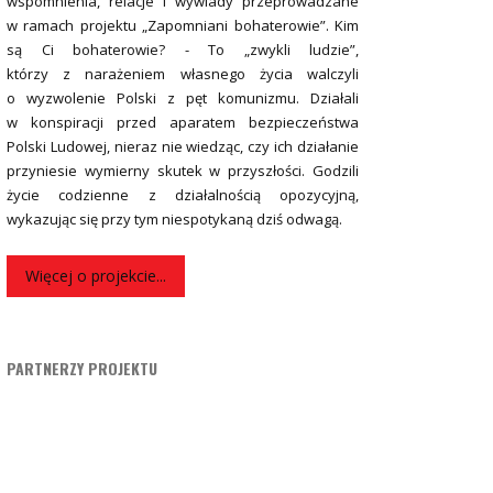
wspomnienia, relacje i wywiady przeprowadzane
w ramach projektu „Zapomniani bohaterowie”. Kim
są Ci bohaterowie? - To „zwykli ludzie”,
którzy z narażeniem własnego życia walczyli
o wyzwolenie Polski z pęt komunizmu. Działali
w konspiracji przed aparatem bezpieczeństwa
Polski Ludowej, nieraz nie wiedząc, czy ich działanie
przyniesie wymierny skutek w przyszłości. Godzili
życie codzienne z działalnością opozycyjną,
wykazując się przy tym niespotykaną dziś odwagą.
Więcej o projekcie...
PARTNERZY PROJEKTU