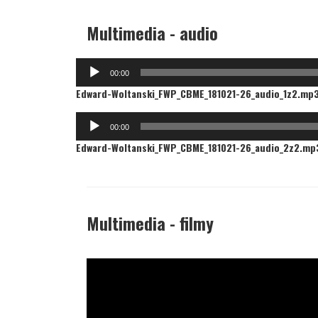
Multimedia - audio
Odtwarzacz
00:00
plików
Edward-Woltanski_FWP_CBME_181021-26_audio_1z2.mp
dźwiękowych
Odtwarzacz
00:00
plików
Edward-Woltanski_FWP_CBME_181021-26_audio_2z2.mp
dźwiękowych
Multimedia - filmy