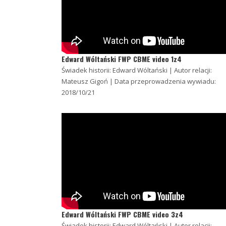
Edward Wóltański FWP CBME video 1z4
Świadek historii: Edward Wóltański | Autor relacji:
Mateusz Gigoń | Data przeprowadzenia wywiadu:
2018/10/21
Edward Wóltański FWP CBME video 3z4
Świadek historii: Edward Wóltański | Autor relacji: