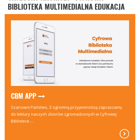
BIBLIOTEKA MULTIMEDIALNA EDUKACJA
CBM APP
Szanowni Państwo, Z ogromną przyjemnością zapraszamy
do lektury naszych zbiorów zgromadzonych w Cyfrowej
Bibliotece ...