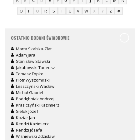
A
B
C
D
E
F
G
H
I
J
K
L
M
N
O
P
Q
R
S
T
U
V
W
X
Y
Z
#
OSTATNIO DODANI ŚWIADKOWIE
Marta Skalska-Zlat
Adam Jara
Stanisław Stawski
Jakubowski Tadeusz
Tomasz Fopke
Piotr Wyszomirski
Leszczyński Wacław
Michał Gabriel
Poddębniak Andrzej
Krasiczyński Kazimierz
Sieluk Józef
Koziar Jan
Rendzi Kazimierz
Rendzi Józefa
Wiśniewski Zdzislaw