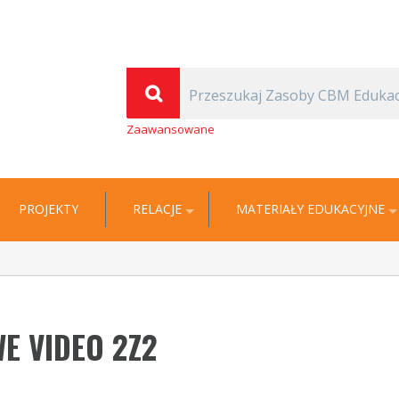
(Thomas Carlyle)
| Cyfrowa Biblioteka Multimedialna EDUKACJA
Zaawansowane
PROJEKTY
RELACJE
MATERIAŁY EDUKACYJNE
E VIDEO 2Z2