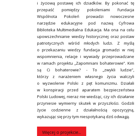
i życiową postawę ich dziadków. By pokonać tę
przepaść pomiędzy pokoleniami Fundacja
Wspólnota Pokoleń prowadzi nowoczesne
narzędzie edukacyjne pod nazwą Cyfrowa
Biblioteka Multimedialna Edukacja. Ma ona na celu
upowszechnianie wiedzy historycznej oraz postaw
patriotycznych wśród młodych ludzi. Z myślą
o przekazaniu wiedzy fundacja gromadzi w niej
wspomnienia, relacje i wywiady przeprowadzane
w ramach projektu „Zapomniani bohaterowie”. Kim
są Ci bohaterowie? - To „zwykli ludzie”,
którzy z narażeniem własnego życia walczyli
o wyzwolenie Polski z pęt komunizmu. Działali
w konspiracji przed aparatem bezpieczeństwa
Polski Ludowej, nieraz nie wiedząc, czy ich działanie
przyniesie wymierny skutek w przyszłości. Godzili
życie codzienne z działalnością opozycyjną,
wykazując się przy tym niespotykaną dziś odwagą.
Więcej o projekcie...