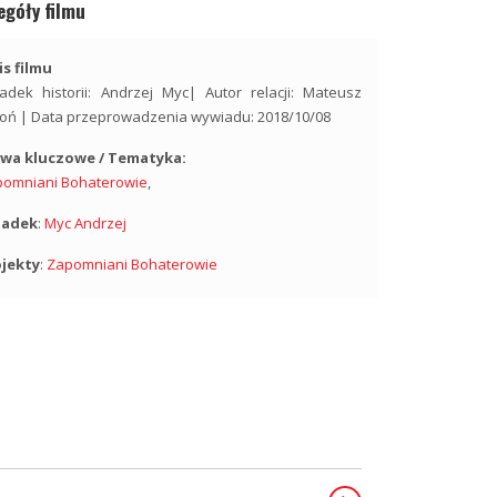
egóły filmu
s filmu
adek historii: Andrzej Myc| Autor relacji: Mateusz
oń | Data przeprowadzenia wywiadu: 2018/10/08
owa kluczowe / Tematyka:
pomniani Bohaterowie
,
iadek
:
Myc Andrzej
ojekty
:
Zapomniani Bohaterowie