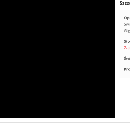
Szcz
Opi
Świ
Gig
Sł
Za
Św
Pr