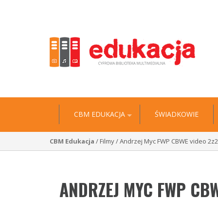
"Historia jest wyciągiem z niezliczonych biografii” 
CBM EDUKACJA
ŚWIADKOWIE
CBM Edukacja
/ Filmy / Andrzej Myc FWP CBWE video 2z2
ANDRZEJ MYC FWP CBW