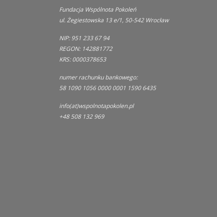
Fundacja Wspólnota Pokoleń
ul. Żegiestowska 13 e/1, 50-542 Wrocław
NIP: 951 233 67 94
REGON: 142881772
KRS: 0000378653
numer rachunku bankowego:
58 1090 1056 0000 0001 1590 6435
info(at)wspolnotapokolen.pl
+48 508 132 969