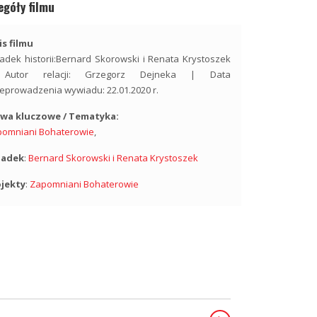
egóły filmu
s filmu
adek historii:Bernard Skorowski i Renata Krystoszek
Autor relacji: Grzegorz Dejneka | Data
eprowadzenia wywiadu: 22.01.2020 r.
owa kluczowe / Tematyka:
pomniani Bohaterowie
,
iadek
:
Bernard Skorowski i Renata Krystoszek
ojekty
:
Zapomniani Bohaterowie