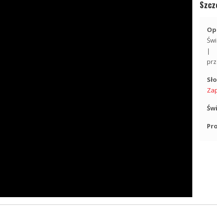
Szcz
Opi
Świ
| 
prz
Sł
Za
Św
Pr