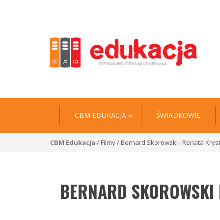
"Historia jest wyciągiem z niezliczonych biografii” 
CBM EDUKACJA
ŚWIADKOWIE
CBM Edukacja
/ Filmy / Bernard Skorowski i Renata Kry
BERNARD SKOROWSKI I