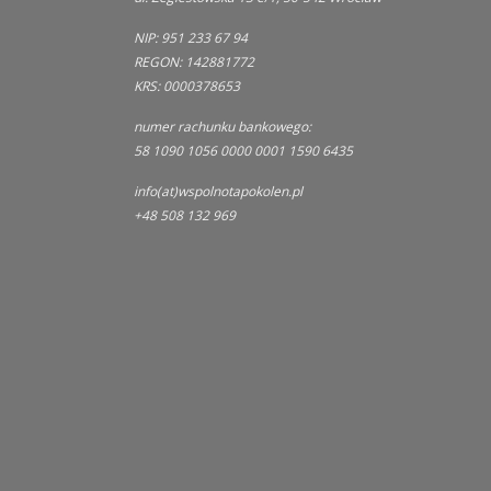
NIP: 951 233 67 94
REGON: 142881772
KRS: 0000378653
numer rachunku bankowego:
58 1090 1056 0000 0001 1590 6435
info(at)wspolnotapokolen.pl
+48 508 132 969