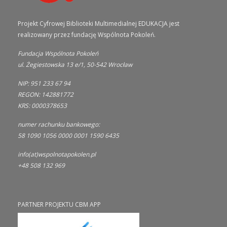
Projekt Cyfrowej Biblioteki Multimedialnej EDUKACJA jest
realizowany przez fundację Wspólnota Pokoleń.
Fundacja Wspólnota Pokoleń
ul. Żegiestowska 13 e/1, 50-542 Wrocław
NIP: 951 233 67 94
REGON: 142881772
KRS: 0000378653
numer rachunku bankowego:
58 1090 1056 0000 0001 1590 6435
info(at)wspolnotapokolen.pl
+48 508 132 969
PARTNER PROJEKTU CBM APP