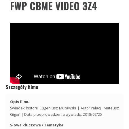
FWP CBME VIDEO 3Z4
Szczegóły filmu
Opis filmu
Świadek historii: Eugeniusz Murawski | Autor relacji: Mateusz
Gigoń | Data przeprowadzenia wywiadu: 2018/07/25
Słowa kluczowe / Tematyka: