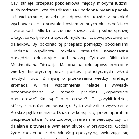
Czy istnieje przepaść pokoleniowa między młodymi ludźmi,
a ich rodzicami, czy dziadkami? Te i podobne pytania padały
już wielokrotnie, oczekując odpowiedzi. Każde z pokoleń
wychowało się i dorastało bowiem w innych okolicznościach
i warunkach. Młodzi ludzie nie zawsze zdają sobie sprawę
z tego, co wpłynęło na sposób myślenia i życiową postawę ich
dziadków. By pokonać tę przepaść pomiędzy pokoleniami
Fundacja Wspólnota Pokoleń prowadzi nowoczesne
narzędzie edukacyjne pod nazwą Cyfrowa Biblioteka
Multimedialna Edukacja. Ma ona na celu upowszechnianie
wiedzy historycznej oraz postaw patriotycznych wśród
młodych ludzi. Z myślą o przekazaniu wiedzy fundacja
gromadzi w niej wspomnienia, relacje i wywiady
przeprowadzane w ramach projektu „Zapomniani
bohaterowie”. Kim są Ci bohaterowie? - To „zwykli ludzie”,
którzy z narażeniem własnego życia walczyli o wyzwolenie
Polski z pęt komunizmu. Działali w konspiracji przed aparatem
bezpieczeństwa Polski Ludowej, nieraz nie wiedząc, czy ich
działanie przyniesie wymierny skutek w przyszłości. Godzili
życie codzienne z działalnością opozycyjną, wykazując się