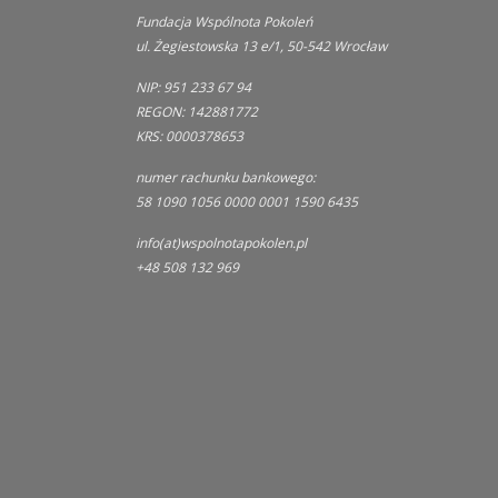
Fundacja Wspólnota Pokoleń
ul. Żegiestowska 13 e/1, 50-542 Wrocław
NIP: 951 233 67 94
REGON: 142881772
KRS: 0000378653
numer rachunku bankowego:
58 1090 1056 0000 0001 1590 6435
info(at)wspolnotapokolen.pl
+48 508 132 969