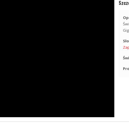
Szcz
Opi
Świ
Gig
Sł
Za
Św
Pr