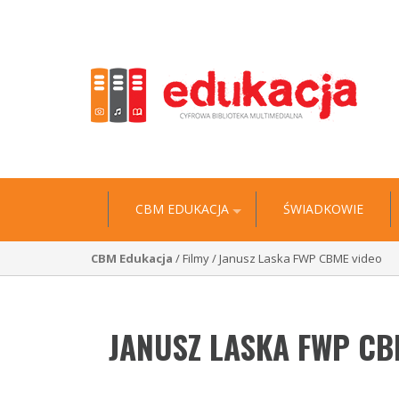
"Historia jest wyciągiem z niezliczonych biografii” 
CBM EDUKACJA
ŚWIADKOWIE
CBM Edukacja
/ Filmy / Janusz Laska FWP CBME video
JANUSZ LASKA FWP CB