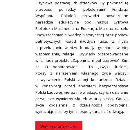
i życiową postawę ich dziadków. By pokonać tę
przepaść pomiędzy pokoleniami Fundacja
Wspólnota Pokoleń prowadzi nowoczesne
narzędzie edukacyjne pod nazwą Cyfrowa
Biblioteka Multimedialna Edukacja. Ma ona na celu
upowszechnianie wiedzy historycznej oraz postaw
patriotycznych wśród młodych ludzi. Z myślą
o przekazaniu wiedzy fundacja gromadzi w niej
wspomnienia, relacje i wywiady przeprowadzane
w ramach projektu „Zapomniani bohaterowie”. Kim
są Ci bohaterowie? - To „zwykli ludzie”,
którzy z narażeniem własnego życia walczyli
o wyzwolenie Polski z pęt komunizmu. Działali
w konspiracji przed aparatem bezpieczeństwa
Polski Ludowej, nieraz nie wiedząc, czy ich działanie
przyniesie wymierny skutek w przyszłości. Godzili
życie codzienne z działalnością opozycyjną,
wykazując się przy tym niespotykaną dziś odwagą.
Więcej o projekcie...