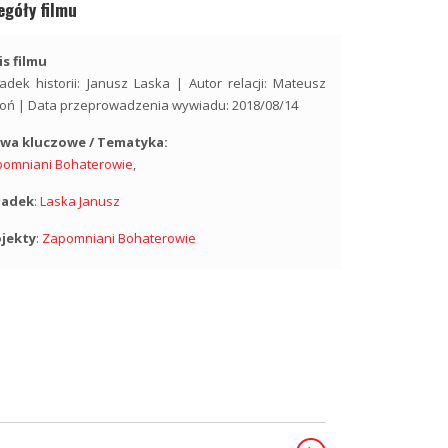
egóły filmu
s filmu
adek historii: Janusz Laska | Autor relacji: Mateusz
oń | Data przeprowadzenia wywiadu: 2018/08/14
owa kluczowe / Tematyka:
pomniani Bohaterowie
,
iadek
:
Laska Janusz
ojekty
:
Zapomniani Bohaterowie