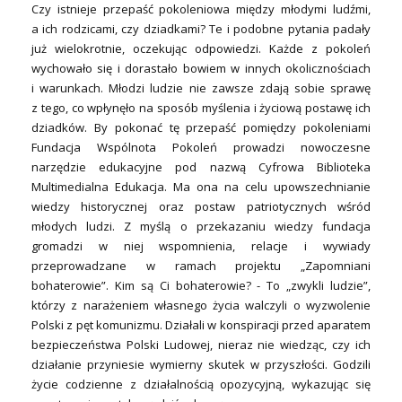
Czy istnieje przepaść pokoleniowa między młodymi ludźmi,
a ich rodzicami, czy dziadkami? Te i podobne pytania padały
już wielokrotnie, oczekując odpowiedzi. Każde z pokoleń
wychowało się i dorastało bowiem w innych okolicznościach
i warunkach. Młodzi ludzie nie zawsze zdają sobie sprawę
z tego, co wpłynęło na sposób myślenia i życiową postawę ich
dziadków. By pokonać tę przepaść pomiędzy pokoleniami
Fundacja Wspólnota Pokoleń prowadzi nowoczesne
narzędzie edukacyjne pod nazwą Cyfrowa Biblioteka
Multimedialna Edukacja. Ma ona na celu upowszechnianie
wiedzy historycznej oraz postaw patriotycznych wśród
młodych ludzi. Z myślą o przekazaniu wiedzy fundacja
gromadzi w niej wspomnienia, relacje i wywiady
przeprowadzane w ramach projektu „Zapomniani
bohaterowie”. Kim są Ci bohaterowie? - To „zwykli ludzie”,
którzy z narażeniem własnego życia walczyli o wyzwolenie
Polski z pęt komunizmu. Działali w konspiracji przed aparatem
bezpieczeństwa Polski Ludowej, nieraz nie wiedząc, czy ich
działanie przyniesie wymierny skutek w przyszłości. Godzili
życie codzienne z działalnością opozycyjną, wykazując się