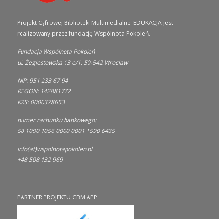
Projekt Cyfrowej Biblioteki Multimedialnej EDUKACJA jest
realizowany przez fundację Wspólnota Pokoleń.
Fundacja Wspólnota Pokoleń
ul. Żegiestowska 13 e/1, 50-542 Wrocław
NIP: 951 233 67 94
REGON: 142881772
KRS: 0000378653
numer rachunku bankowego:
58 1090 1056 0000 0001 1590 6435
info(at)wspolnotapokolen.pl
+48 508 132 969
PARTNER PROJEKTU CBM APP