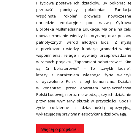
i życiową postawę ich dziadków. By pokonać tę
przepaść pomiędzy pokoleniami Fundacja
Wspólnota Pokoleń prowadzi nowoczesne
narzędzie edukacyjne pod nazwą Cyfrowa
Biblioteka Multimedialna Edukacja. Ma ona na celu
upowszechnianie wiedzy historycznej oraz postaw
patriotycznych wśród młodych ludzi. Z myślą
o przekazaniu wiedzy fundacja gromadzi w niej
wspomnienia, relacje i wywiady przeprowadzane
w ramach projektu „Zapomniani bohaterowie”. Kim
są Ci bohaterowie? - To „zwykli ludzie”,
którzy z narażeniem własnego życia walczyli
o wyzwolenie Polski z pęt komunizmu. Działali
w konspiracji przed aparatem bezpieczeństwa
Polski Ludowej, nieraz nie wiedząc, czy ich działanie
przyniesie wymierny skutek w przyszłości. Godzili
życie codzienne z działalnością opozycyjną,
wykazując się przy tym niespotykaną dziś odwagą.
Więcej o projekcie...