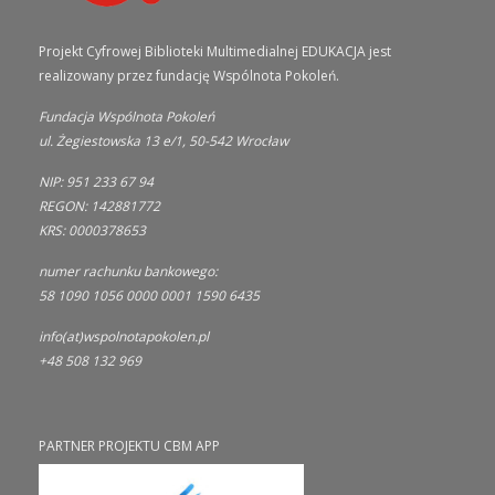
Projekt Cyfrowej Biblioteki Multimedialnej EDUKACJA jest
realizowany przez fundację Wspólnota Pokoleń.
Fundacja Wspólnota Pokoleń
ul. Żegiestowska 13 e/1, 50-542 Wrocław
NIP: 951 233 67 94
REGON: 142881772
KRS: 0000378653
numer rachunku bankowego:
58 1090 1056 0000 0001 1590 6435
info(at)wspolnotapokolen.pl
+48 508 132 969
PARTNER PROJEKTU CBM APP