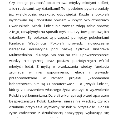
Czy istnieje przepaść pokoleniowa między młodymi ludźmi,
a ich rodzicami, czy dziadkami? Te i podobne pytania padały
już wielokrotnie, oczekując odpowiedzi. Każde z pokoleń
wychowało się i dorastało bowiem w innych okolicznościach
i warunkach. Młodzi ludzie nie zawsze zdają sobie sprawę
z tego, co wpłynęło na sposób myślenia i życiową postawę ich
dziadków. By pokonać tę przepaść pomiędzy pokoleniami
Fundacja Wspólnota Pokoleń prowadzi nowoczesne
narzędzie edukacyjne pod nazwą Cyfrowa Biblioteka
Multimedialna Edukacja. Ma ona na celu upowszechnianie
wiedzy historycznej oraz postaw patriotycznych wśród
młodych ludzi. Z myślą o przekazaniu wiedzy fundacja
gromadzi w niej wspomnienia, relacje i wywiady
przeprowadzane w ramach projektu „Zapomniani
bohaterowie”. Kim są Ci bohaterowie? - To „zwykli ludzie”,
którzy z narażeniem własnego życia walczyli o wyzwolenie
Polski z pęt komunizmu. Działali w konspiracji przed aparatem
bezpieczeństwa Polski Ludowej, nieraz nie wiedząc, czy ich
działanie przyniesie wymierny skutek w przyszłości. Godzili
życie codzienne z działalnością opozycyjną, wykazując się