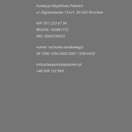
Fundacja Wspólnota Pokoleń
ul. Żegiestowska 13 e/1, 50-542 Wrocław
NIP: 951 233 67 94
REGON: 142881772
KRS: 0000378653
numer rachunku bankowego:
58 1090 1056 0000 0001 1590 6435
info(at)wspolnotapokolen.pl
+48 508 132 969