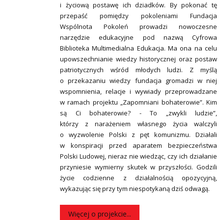
i życiową postawę ich dziadków. By pokonać tę
przepaść pomiędzy pokoleniami Fundacja
Wspólnota Pokoleń prowadzi nowoczesne
narzędzie edukacyjne pod nazwą Cyfrowa
Biblioteka Multimedialna Edukacja. Ma ona na celu
upowszechnianie wiedzy historycznej oraz postaw
patriotycznych wśród młodych ludzi. Z myślą
o przekazaniu wiedzy fundacja gromadzi w niej
wspomnienia, relacje i wywiady przeprowadzane
w ramach projektu „Zapomniani bohaterowie”. Kim
są Ci bohaterowie? - To „zwykli ludzie”,
którzy z narażeniem własnego życia walczyli
o wyzwolenie Polski z pęt komunizmu. Działali
w konspiracji przed aparatem bezpieczeństwa
Polski Ludowej, nieraz nie wiedząc, czy ich działanie
przyniesie wymierny skutek w przyszłości. Godzili
życie codzienne z działalnością opozycyjną,
wykazując się przy tym niespotykaną dziś odwagą.
Więcej o projekcie...