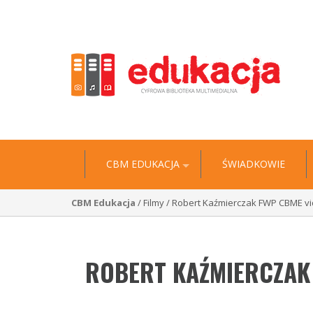
"Historia jest wyciągiem z niezliczonych biografii” 
CBM EDUKACJA
ŚWIADKOWIE
CBM Edukacja
/ Filmy / Robert Kaźmierczak FWP CBME v
ROBERT KAŹMIERCZAK 