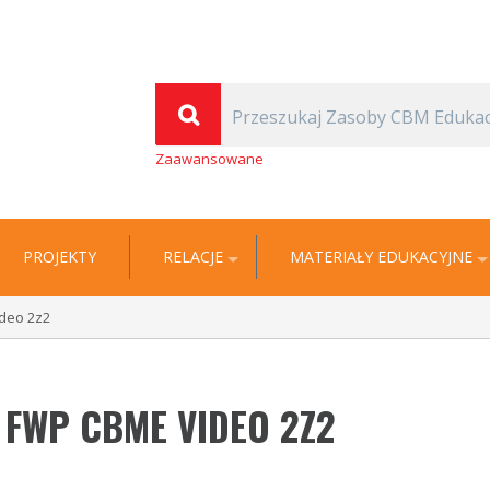
(Thomas Carlyle)
| Cyfrowa Biblioteka Multimedialna EDUKACJA
Zaawansowane
PROJEKTY
RELACJE
MATERIAŁY EDUKACYJNE
ideo 2z2
FWP CBME VIDEO 2Z2