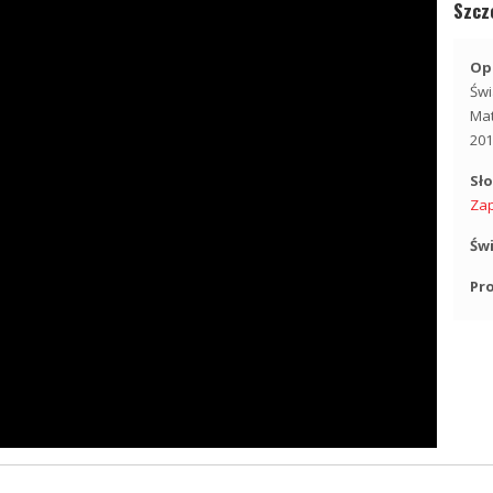
Szcz
Opi
Świ
Ma
201
Sł
Za
Św
Pr