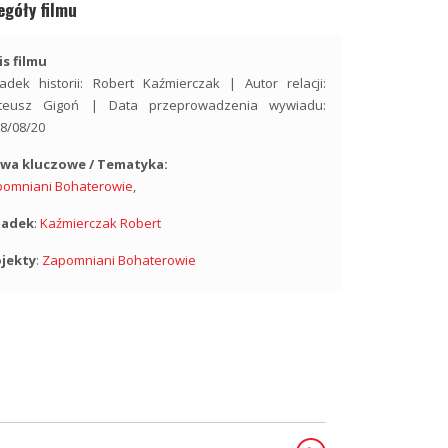
egóły filmu
s filmu
adek historii: Robert Kaźmierczak | Autor relacji:
teusz Gigoń | Data przeprowadzenia wywiadu:
8/08/20
owa kluczowe / Tematyka:
pomniani Bohaterowie
,
iadek
:
Kaźmierczak Robert
ojekty
:
Zapomniani Bohaterowie