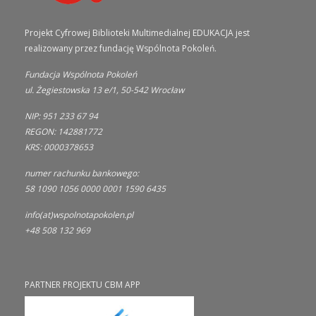
Projekt Cyfrowej Biblioteki Multimedialnej EDUKACJA jest
realizowany przez fundację Wspólnota Pokoleń.
Fundacja Wspólnota Pokoleń
ul. Żegiestowska 13 e/1, 50-542 Wrocław
NIP: 951 233 67 94
REGON: 142881772
KRS: 0000378653
numer rachunku bankowego:
58 1090 1056 0000 0001 1590 6435
info(at)wspolnotapokolen.pl
+48 508 132 969
PARTNER PROJEKTU CBM APP