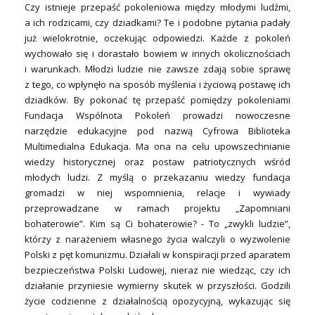
Czy istnieje przepaść pokoleniowa między młodymi ludźmi,
a ich rodzicami, czy dziadkami? Te i podobne pytania padały
już wielokrotnie, oczekując odpowiedzi. Każde z pokoleń
wychowało się i dorastało bowiem w innych okolicznościach
i warunkach. Młodzi ludzie nie zawsze zdają sobie sprawę
z tego, co wpłynęło na sposób myślenia i życiową postawę ich
dziadków. By pokonać tę przepaść pomiędzy pokoleniami
Fundacja Wspólnota Pokoleń prowadzi nowoczesne
narzędzie edukacyjne pod nazwą Cyfrowa Biblioteka
Multimedialna Edukacja. Ma ona na celu upowszechnianie
wiedzy historycznej oraz postaw patriotycznych wśród
młodych ludzi. Z myślą o przekazaniu wiedzy fundacja
gromadzi w niej wspomnienia, relacje i wywiady
przeprowadzane w ramach projektu „Zapomniani
bohaterowie”. Kim są Ci bohaterowie? - To „zwykli ludzie”,
którzy z narażeniem własnego życia walczyli o wyzwolenie
Polski z pęt komunizmu. Działali w konspiracji przed aparatem
bezpieczeństwa Polski Ludowej, nieraz nie wiedząc, czy ich
działanie przyniesie wymierny skutek w przyszłości. Godzili
życie codzienne z działalnością opozycyjną, wykazując się