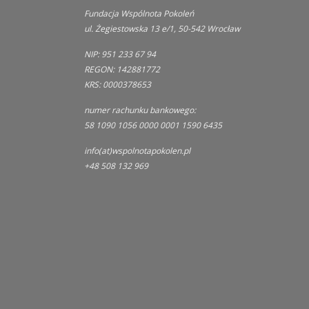
Fundacja Wspólnota Pokoleń
ul. Żegiestowska 13 e/1, 50-542 Wrocław
NIP: 951 233 67 94
REGON: 142881772
KRS: 0000378653
numer rachunku bankowego:
58 1090 1056 0000 0001 1590 6435
info(at)wspolnotapokolen.pl
+48 508 132 969