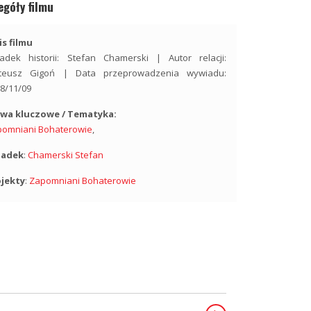
egóły filmu
s filmu
adek historii: Stefan Chamerski | Autor relacji:
teusz Gigoń | Data przeprowadzenia wywiadu:
8/11/09
owa kluczowe / Tematyka:
pomniani Bohaterowie
,
iadek
:
Chamerski Stefan
ojekty
:
Zapomniani Bohaterowie