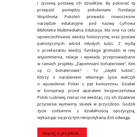
i życiową postawę ich dziadków. By pokonać tę
przepaść pomiędzy pokoleniami Fundacja
Wspólnota Pokoleń prowadzi nowoczesne
narzędzie edukacyjne pod nazwą Cyfrowa
Biblioteka Multimedialna Edukacja. Ma ona na celu
upowszechnianie wiedzy historycznej oraz postaw
patriotycznych wśród młodych ludzi. Z myślą
o przekazaniu wiedzy fundacja gromadzi w niej
wspomnienia, relacje i wywiady przeprowadzane
w ramach projektu „Zapomniani bohaterowie”. Kim
są Ci bohaterowie? - To „zwykli ludzie”,
którzy z narażeniem własnego życia walczyli
o wyzwolenie Polski z pęt komunizmu. Działali
w konspiracji przed aparatem bezpieczeństwa
Polski Ludowej, nieraz nie wiedząc, czy ich działanie
przyniesie wymierny skutek w przyszłości. Godzili
życie codzienne z działalnością opozycyjną,
wykazując się przy tym niespotykaną dziś odwagą.
Więcej o projekcie...