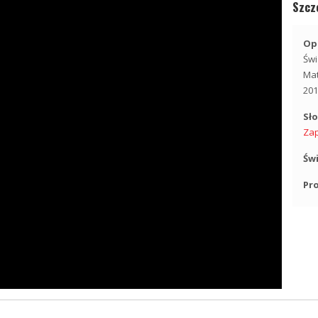
Szcz
Opi
Świ
Ma
201
Sł
Za
Św
Pr