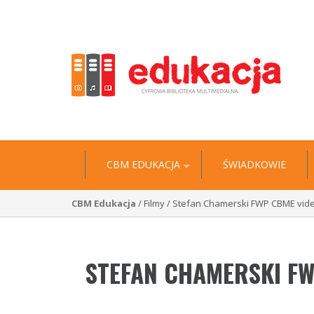
"Historia jest wyciągiem z niezliczonych biografii” 
CBM EDUKACJA
ŚWIADKOWIE
CBM Edukacja
/ Filmy / Stefan Chamerski FWP CBME vid
STEFAN CHAMERSKI FW