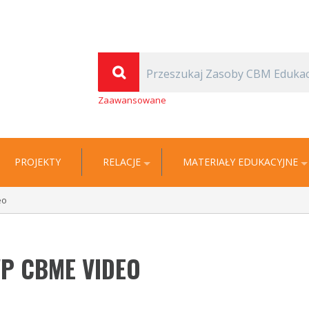
(Thomas Carlyle)
| Cyfrowa Biblioteka Multimedialna EDUKACJA
Zaawansowane
PROJEKTY
RELACJE
MATERIAŁY EDUKACYJNE
eo
P CBME VIDEO