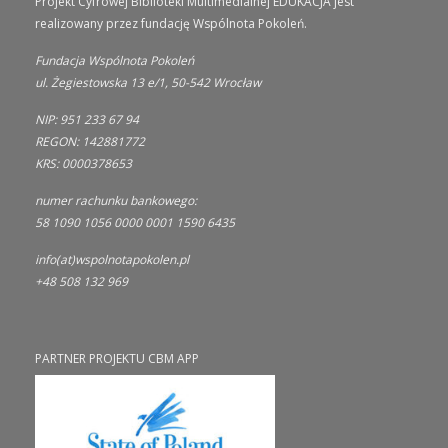
Projekt Cyfrowej Biblioteki Multimedialnej EDUKACJA jest
realizowany przez fundację Wspólnota Pokoleń.
Fundacja Wspólnota Pokoleń
ul. Żegiestowska 13 e/1, 50-542 Wrocław
NIP: 951 233 67 94
REGON: 142881772
KRS: 0000378653
numer rachunku bankowego:
58 1090 1056 0000 0001 1590 6435
info(at)wspolnotapokolen.pl
+48 508 132 969
PARTNER PROJEKTU CBM APP