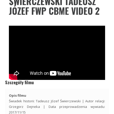
ŚWIERCZEWSKI TADEUSZ
JÓZEF FWP CBME VIDEO 2
Szczegóły filmu
Opis filmu
Świadek historii: Tadeusz Józef Świerczewski | Autor relacji:
Grzegorz Dejneka | Data przeprowadzenia wywiadu:
2017/11/15