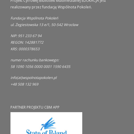
Projekt Cyfrowej Biblioteki Multimedialnej EDUKACJA jest
realizowany przez fundację Wspólnota Pokoleń.
Fundacja Wspólnota Pokoleń
ul. Żegiestowska 13 e/1, 50-542 Wrocław
NIP: 951 233 67 94
REGON: 142881772
KRS: 0000378653
numer rachunku bankowego:
58 1090 1056 0000 0001 1590 6435
info(at)wspolnotapokolen.pl
+48 508 132 969
PARTNER PROJEKTU CBM APP