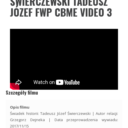
ŚWIERCZEWSKI TADEUSZ
JÓZEF FWP CBME VIDEO 3
Szczegóły filmu
Opis filmu
Świadek historii: Tadeusz Józef Świerczewski | Autor relacji:
Grzegorz Dejneka | Data przeprowadzenia wywiadu:
2017/11/15