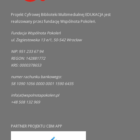
Projekt Cyfrowej Biblioteki Multimedialnej EDUKACJA jest
realizowany przez fundację Wspólnota Pokoleń.
Fundacja Wspólnota Pokoleń
ul. Żegiestowska 13 e/1, 50-542 Wrocław
NIP: 951 233 67 94
REGON: 142881772
KRS: 0000378653
numer rachunku bankowego:
58 1090 1056 0000 0001 1590 6435
info(at)wspolnotapokolen.pl
+48 508 132 969
PARTNER PROJEKTU CBM APP