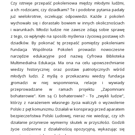
Czy istnieje przepaść pokoleniowa między młodymi ludźmi,
a ich rodzicami, czy dziadkami? Te i podobne pytania padały
już wielokrotnie, oczekując odpowiedzi. Każde z pokoleń
wychowało się i dorastało bowiem w innych okolicznościach
i warunkach. Młodzi ludzie nie zawsze zdają sobie sprawę
z tego, co wpłynęło na sposób myślenia i życiową postawę ich
dziadków. By pokonać tę przepaść pomiędzy pokoleniami
Fundacja Wspólnota Pokoleń prowadzi nowoczesne
narzędzie edukacyjne pod nazwą Cyfrowa Biblioteka
Multimedialna Edukacja. Ma ona na celu upowszechnianie
wiedzy historycznej oraz postaw patriotycznych wśród
młodych ludzi. Z myślą o przekazaniu wiedzy fundacja
gromadzi w niej wspomnienia, relacje i wywiady
przeprowadzane w ramach projektu „Zapomniani
bohaterowie”. Kim są Ci bohaterowie? - To „zwykli ludzie”,
którzy z narażeniem własnego życia walczyli o wyzwolenie
Polski z pęt komunizmu. Działali w konspiracji przed aparatem
bezpieczeństwa Polski Ludowej, nieraz nie wiedząc, czy ich
działanie przyniesie wymierny skutek w przyszłości. Godzili
życie codzienne z działalnością opozycyjną, wykazując się