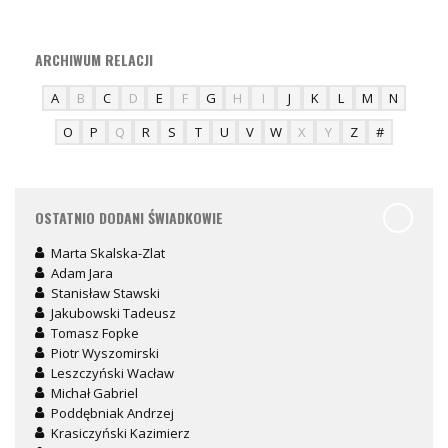
ARCHIWUM RELACJI
A
B
C
D
E
F
G
H
I
J
K
L
M
N
O
P
Q
R
S
T
U
V
W
X
Y
Z
#
OSTATNIO DODANI ŚWIADKOWIE
Marta Skalska-Zlat
Adam Jara
Stanisław Stawski
Jakubowski Tadeusz
Tomasz Fopke
Piotr Wyszomirski
Leszczyński Wacław
Michał Gabriel
Poddębniak Andrzej
Krasiczyński Kazimierz