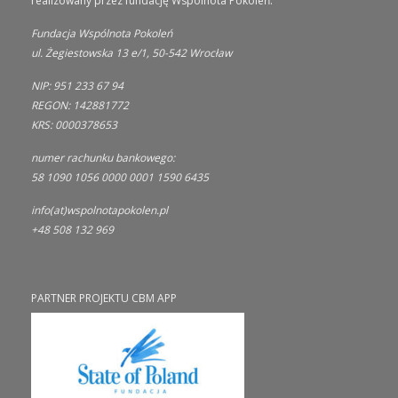
realizowany przez fundację Wspólnota Pokoleń.
Fundacja Wspólnota Pokoleń
ul. Żegiestowska 13 e/1, 50-542 Wrocław
NIP: 951 233 67 94
REGON: 142881772
KRS: 0000378653
numer rachunku bankowego:
58 1090 1056 0000 0001 1590 6435
info(at)wspolnotapokolen.pl
+48 508 132 969
PARTNER PROJEKTU CBM APP