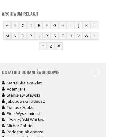
ARCHIWUM RELACJI
A
B
C
D
E
F
G
H
I
J
K
L
M
N
O
P
Q
R
S
T
U
V
W
X
Y
Z
#
OSTATNIO DODANI ŚWIADKOWIE
Marta Skalska-Zlat
Adam Jara
Stanisław Stawski
Jakubowski Tadeusz
Tomasz Fopke
Piotr Wyszomirski
Leszczyński Wacław
Michał Gabriel
Poddębniak Andrzej