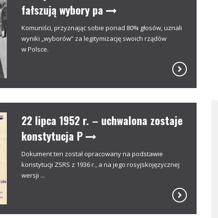
fałszują wybory pa
Komuniści, przyznając sobie ponad 80% głosów, uznali
wyniki „wyborów” za legitymizację swoich rządów
w Polsce.
22 lipca 1952 r. – uchwalona zostaje
konstytucja P
Dokument ten został opracowany na podstawie
konstytucji ZSRS z 1936 r., a na jego rosyjskojęzycznej
wersji ...