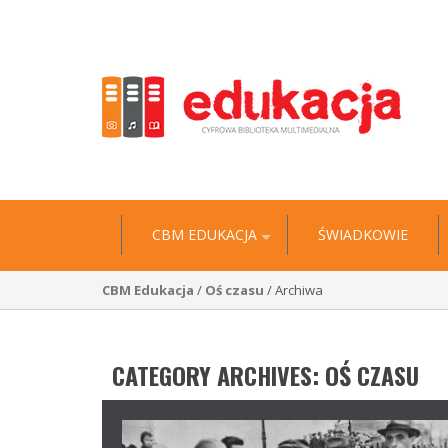
"Historia jest wyciągiem z niezliczonych biografii” 
CBM EDUKACJA
ŚWIADKOWIE
CBM Edukacja
/
Oś czasu
/ Archiwa
CATEGORY ARCHIVES:
OŚ CZASU