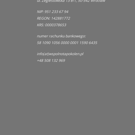
ul. Żegiestowska 13 e/1, 50-542 Wrocław
NIP: 951 233 67 94
REGON: 142881772
KRS: 0000378653
numer rachunku bankowego:
58 1090 1056 0000 0001 1590 6435
info(at)wspolnotapokolen.pl
+48 508 132 969