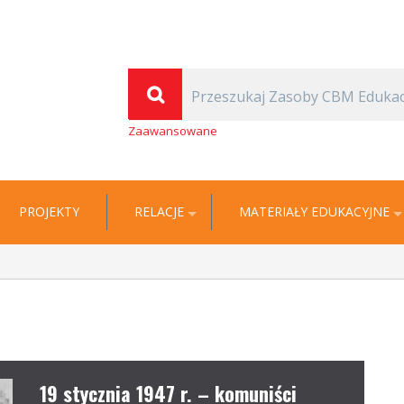
(Thomas Carlyle)
| Cyfrowa Biblioteka Multimedialna EDUKACJA
Zaawansowane
PROJEKTY
RELACJE
MATERIAŁY EDUKACYJNE
19 stycznia 1947 r. – komuniści