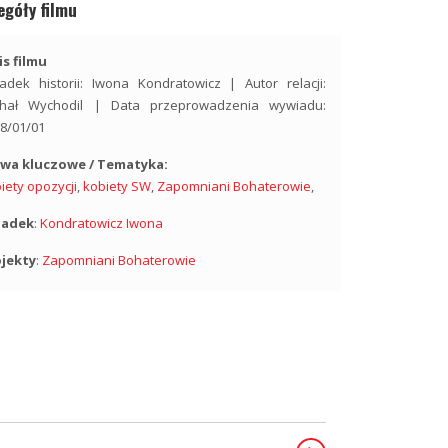
egóły filmu
s filmu
adek historii: Iwona Kondratowicz | Autor relacji:
chał Wychodil | Data przeprowadzenia wywiadu:
8/01/01
owa kluczowe / Tematyka:
iety opozycji
,
kobiety SW
,
Zapomniani Bohaterowie
,
iadek
:
Kondratowicz Iwona
ojekty
:
Zapomniani Bohaterowie