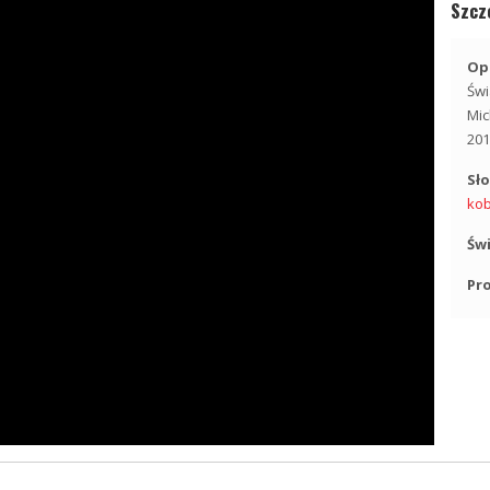
Szcz
Opi
Świ
Mi
201
Sł
kob
Św
Pr