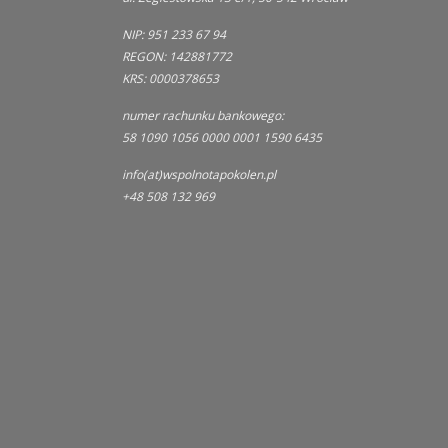
NIP: 951 233 67 94
REGON: 142881772
KRS: 0000378653
numer rachunku bankowego:
58 1090 1056 0000 0001 1590 6435
info(at)wspolnotapokolen.pl
+48 508 132 969