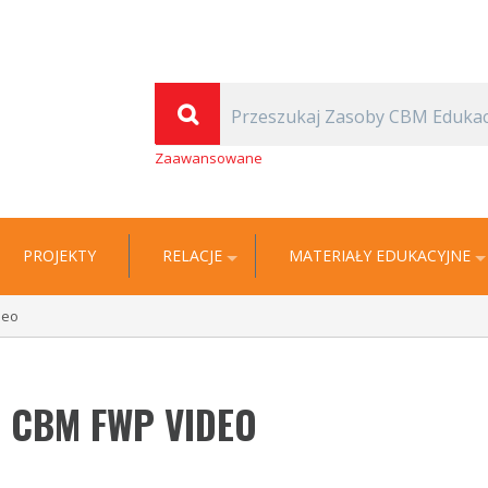
(Thomas Carlyle)
| Cyfrowa Biblioteka Multimedialna EDUKACJA
Zaawansowane
PROJEKTY
RELACJE
MATERIAŁY EDUKACYJNE
deo
 CBM FWP VIDEO