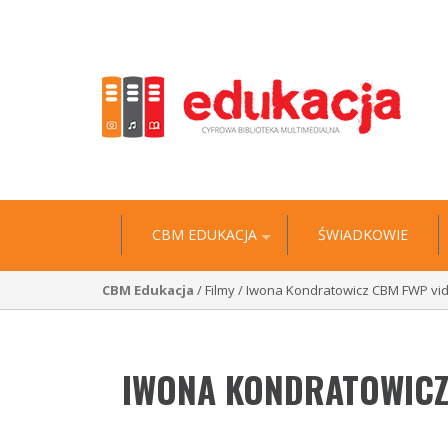
"Historia jest wyciągiem z niezliczonych biografii” 
CBM EDUKACJA
ŚWIADKOWIE
CBM Edukacja
/ Filmy / Iwona Kondratowicz CBM FWP vi
IWONA KONDRATOWICZ