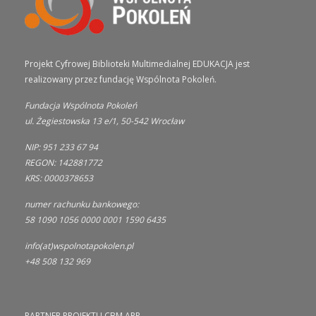
Projekt Cyfrowej Biblioteki Multimedialnej EDUKACJA jest
realizowany przez fundację Wspólnota Pokoleń.
Fundacja Wspólnota Pokoleń
ul. Żegiestowska 13 e/1, 50-542 Wrocław
NIP: 951 233 67 94
REGON: 142881772
KRS: 0000378653
numer rachunku bankowego:
58 1090 1056 0000 0001 1590 6435
info(at)wspolnotapokolen.pl
+48 508 132 969
PARTNER PROJEKTU CBM APP