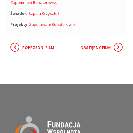
Zapomniani Bohaterowie
,
Świadek
:
Szpala Krzysztof
Projekty
:
Zapomniani Bohaterowie
POPRZEDNI FILM
NASTĘPNY FILM
O PROJEKCIE