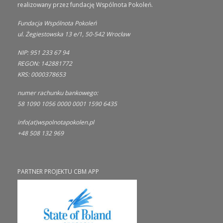
realizowany przez fundację Wspólnota Pokoleń.
Fundacja Wspólnota Pokoleń
ul. Żegiestowska 13 e/1, 50-542 Wrocław
NIP: 951 233 67 94
REGON: 142881772
KRS: 0000378653
numer rachunku bankowego:
58 1090 1056 0000 0001 1590 6435
info(at)wspolnotapokolen.pl
+48 508 132 969
PARTNER PROJEKTU CBM APP