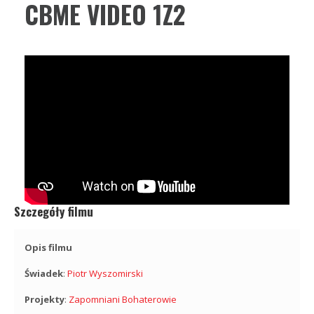
CBME VIDEO 1Z2
Szczegóły filmu
Opis filmu
Świadek
:
Piotr Wyszomirski
Projekty
:
Zapomniani Bohaterowie