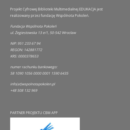
Projekt Cyfrowej Biblioteki Multimedialnej EDUKACJA jest
realizowany przez fundację Wspólnota Pokoleń.
Fundacja Wspólnota Pokoleń
ul. Żegiestowska 13 e/1, 50-542 Wrocław
NIP: 951 233 67 94
REGON: 142881772
KRS: 0000378653
numer rachunku bankowego:
58 1090 1056 0000 0001 1590 6435
info(at)wspolnotapokolen.pl
+48 508 132 969
PARTNER PROJEKTU CBM APP