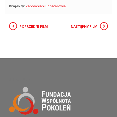
Projekty
:
Zapomniani Bohaterowie
POPRZEDNI FILM
NASTĘPNY FILM
O PROJEKCIE