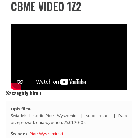
CBME VIDEO 1Z2
Szczegóły filmu
Opis filmu
Świadek historii: Piotr Wyszomirski| Autor relacji: | Data
przeprowadzenia wywiadu: 25.01.2020 r.
Świadek
:
Piotr Wyszomirski