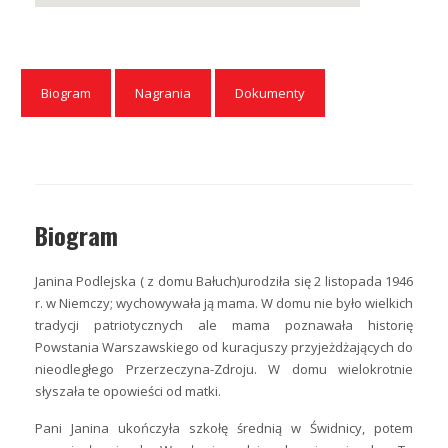
Biogram
Nagrania
Dokumenty
Biogram
Janina Podlejska ( z domu Bałuch)urodziła się 2 listopada 1946
r. w Niemczy; wychowywała ją mama. W domu nie było wielkich
tradycji patriotycznych ale mama poznawała historię
Powstania Warszawskiego od kuracjuszy przyjeżdżających do
nieodległego Przerzeczyna-Zdroju. W domu wielokrotnie
słyszała te opowieści od matki.
Pani Janina ukończyła szkołę średnią w Świdnicy, potem