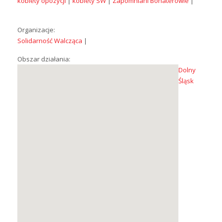
kobiety opozycji
|
kobiety SW
|
Zapomniani Bohaterowie
|
Organizacje:
Solidarność Walcząca
|
Obszar działania:
Dolny
Śląsk