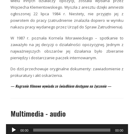
wielu innych działaczy opozycji, została wydana przez
Wojciecha Klementowskiego. Wyszła z aresztu dzięki amnestii
ogłoszonej 22 lipca 1984 r. Niestety, nie przyjęto jej z
powrotem do pracy (zatrudnienie znalazła dopiero w wyniku
nakazu pracy wydanego przez Urząd do Spraw Zatrudnienia).
W 1987 r. poznała Kornela Morawieckiego – spotkanie to
zaważyło na jej decyzji o działalności opozycyjnej. Jednym z
najważniejszych obszarów jej działania było zbieranie
pieniędzy i dostarczanie paczek internowanym.
Do dziś przechowuje oryginalne dokumenty: zawiadomienie z
prokuratury i akt oskarżenia.
— Nagranie filmowe wywiadu ze świadkiem dostępne na życzenie —
Multimedia - audio
Odtwarzacz
00:00
00:00
plików