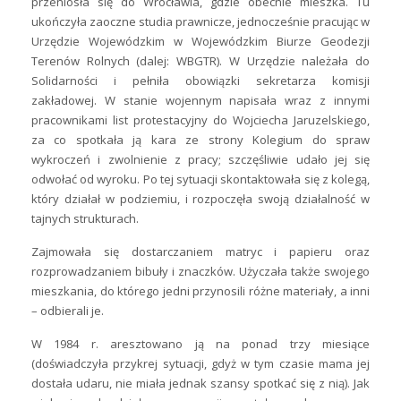
przeniosła się do Wrocławia, gdzie obecnie mieszka. Tu
ukończyła zaoczne studia prawnicze, jednocześnie pracując w
Urzędzie Wojewódzkim w Wojewódzkim Biurze Geodezji
Terenów Rolnych (dalej: WBGTR). W Urzędzie należała do
Solidarności i pełniła obowiązki sekretarza komisji
zakładowej. W stanie wojennym napisała wraz z innymi
pracownikami list protestacyjny do Wojciecha Jaruzelskiego,
za co spotkała ją kara ze strony Kolegium do spraw
wykroczeń i zwolnienie z pracy; szczęśliwie udało jej się
odwołać od wyroku. Po tej sytuacji skontaktowała się z kolegą,
który działał w podziemiu, i rozpoczęła swoją działalność w
tajnych strukturach.
Zajmowała się dostarczaniem matryc i papieru oraz
rozprowadzaniem bibuły i znaczków. Użyczała także swojego
mieszkania, do którego jedni przynosili różne materiały, a inni
– odbierali je.
W 1984 r. aresztowano ją na ponad trzy miesiące
(doświadczyła przykrej sytuacji, gdyż w tym czasie mama jej
dostała udaru, nie miała jednak szansy spotkać się z nią). Jak