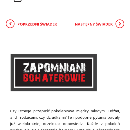
POPRZEDNI ŚWIADEK
NASTĘPNY ŚWIADEK
Czy istnieje przepaść pokoleniowa między młodymi ludźmi,
a ich rodzicami, czy dziadkami? Te i podobne pytania padały
już wielokrotnie, oczekując odpowiedzi. Każde z pokoleń
wychowało się i dorastało bowiem w innych okolicznościach