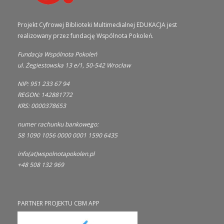
Projekt Cyfrowej Biblioteki Multimedialnej EDUKACJA jest
realizowany przez fundację Wspólnota Pokoleń.
Fundacja Wspólnota Pokoleń
ul. Żegiestowska 13 e/1, 50-542 Wrocław
NIP: 951 233 67 94
REGON: 142881772
KRS: 0000378653
numer rachunku bankowego:
58 1090 1056 0000 0001 1590 6435
info(at)wspolnotapokolen.pl
+48 508 132 969
PARTNER PROJEKTU CBM APP