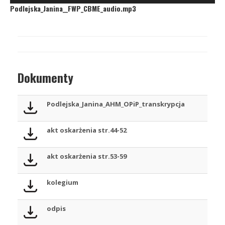
Podlejska_Janina__FWP_CBME_audio.mp3
dźwiękowych
Dokumenty
Podlejska_Janina_AHM_OPiP_transkrypcja
akt oskarżenia str.44-52
akt oskarżenia str.53-59
kolegium
odpis